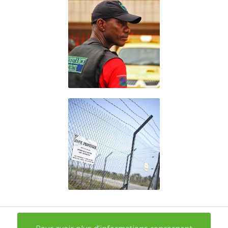
Administrations
et
Établissement
publics
Défense et Sites
Sensibles